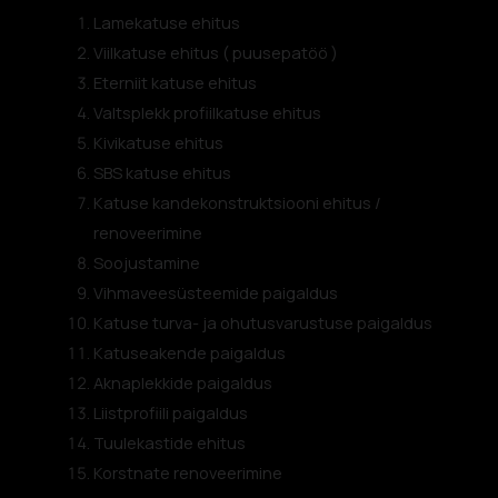
Lamekatuse ehitus
Viilkatuse ehitus ( puusepatöö )
Eterniit katuse ehitus
Valtsplekk profiilkatuse ehitus
Kivikatuse ehitus
SBS katuse ehitus
Katuse kandekonstruktsiooni ehitus /
renoveerimine
Soojustamine
Vihmaveesüsteemide paigaldus
Katuse turva- ja ohutusvarustuse paigaldus
Katuseakende paigaldus
Aknaplekkide paigaldus
Liistprofiili paigaldus
Tuulekastide ehitus
Korstnate renoveerimine