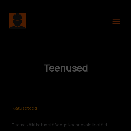
Skip
to
content
Teenused
Katusetööd
Teeme kõiki katusetöödega kaasnevaid lisatöid: