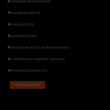
Treppide renoveerimine
Vundamenditööd
Fassaaditööd
Lammutustööd
Terrasside ehitus ja renoveerimine
Lumekoristus (parklad, katused)
Erinevad tootmistööd
VÕTA ÜHENDUST