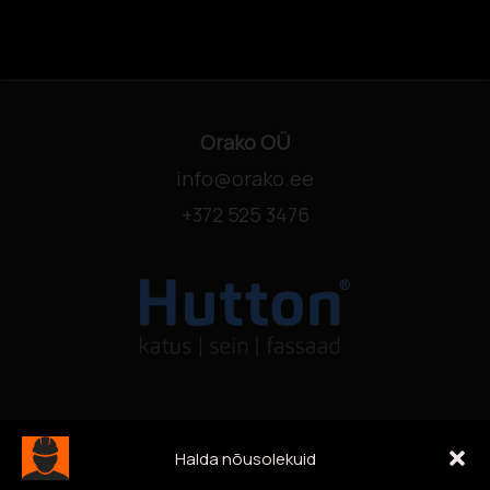
Orako OÜ
info@orako.ee
+372 525 3476
Halda nõusolekuid